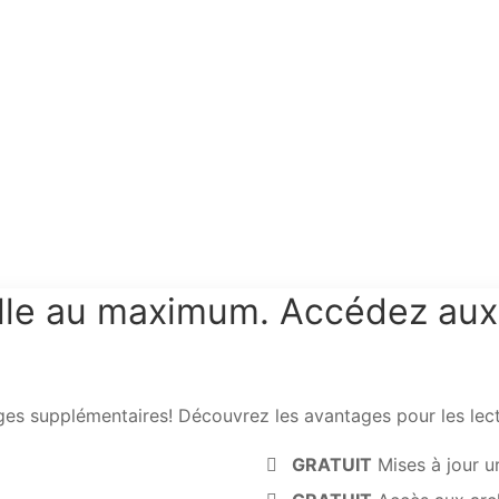
Accepter
Infos supplémentai
ille au maximum. Accédez aux 
ages supplémentaires! Découvrez les avantages pour les lec
GRATUIT
Mises à jour u