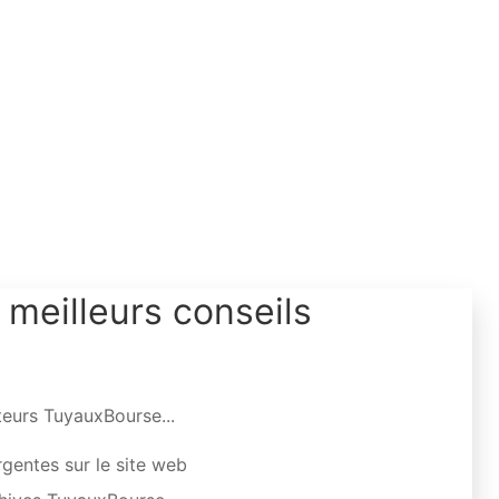
res
meilleurs conseils
teurs TuyauxBourse...
rgentes sur le site web