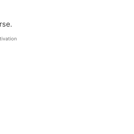
rse.
tivation