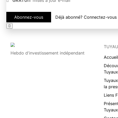
GRATUIT
mises à jour e-mail
Abonnez-vous
Déjà abonné? Connectez-vous
TUYAU
Hebdo d'investissement indépendant
Accuei
Décou
Tuyaux
Tuyaux
la press
Liens F
Présen
Tuyaux