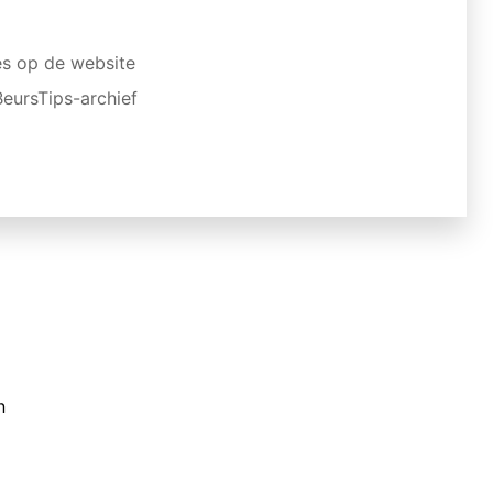
s op de website
eursTips-archief
n