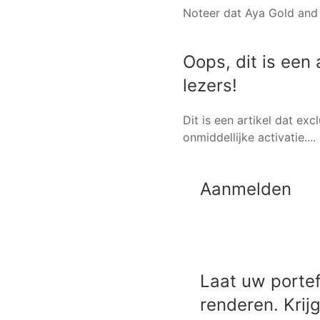
Noteer dat Aya Gold and S
Oops, dit is een
lezers!
Dit is een artikel dat ex
onmiddellijke activatie....
Aanmelden
Laat uw portef
renderen. Krij