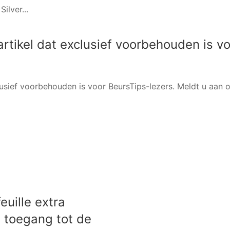
ilver...
 artikel dat exclusief voorbehouden is v
clusief voorbehouden is voor BeursTips-lezers. Meldt u aan
euille extra
g toegang tot de